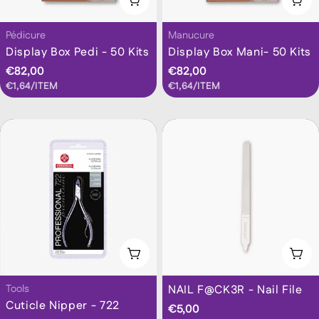
Taper:
Taper:
Pédicure
Manucure
Display Box Pedi - 50 Kits
Display Box Mani- 50 Kits
Prix
€82,00
Prix
€82,00
PRIX
PAR
PRIX
PAR
€1,64
/
ITEM
€1,64
/
ITEM
habituel
habituel
UNITAIRE
UNITAIRE
Ajouter Au Panier
Ajo
Taper:
Taper:
Tools
NAIL F@CK3R - Nail File
Cuticle Nipper - 722
Prix
€5,00