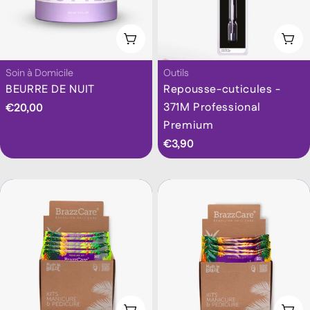
Ajouter Au Panier
Ajo
Taper:
Taper:
Soin à Domicile
Outils
BEURRE DE NUIT
Repousse-cuticules -
371M Professional
Prix
€20,00
Premium
habituel
Prix
€3,90
habituel
Ajouter Au Panier
Ajo