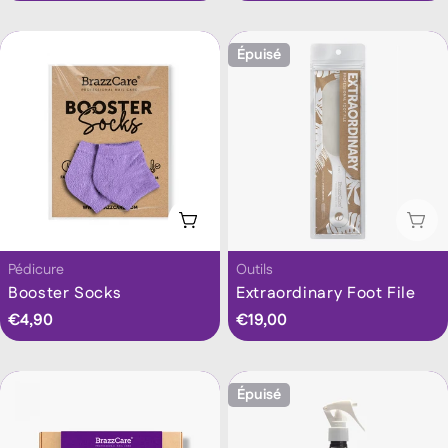
habituel
habituel
UNITAIRE
UNITAIRE
Épuisé
Ajouter Au Panier
Épu
Taper:
Taper:
Pédicure
Outils
Booster Socks
Extraordinary Foot File
Prix
€4,90
Prix
€19,00
habituel
habituel
Épuisé