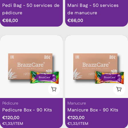
Pedi Bag - 50 services de
Mani Bag - 50 services
pédicure
de manucure
Prix
€66,00
Prix
€66,00
habituel
habituel
Ajouter Au Panier
Ajo
Taper:
Taper:
Pédicure
Manucure
Pedicure Box - 90 Kits
Manicure Box - 90 Kits
Prix
€120,00
Prix
€120,00
PRIX
PAR
PRIX
PAR
€1,33
/
ITEM
€1,33
/
ITEM