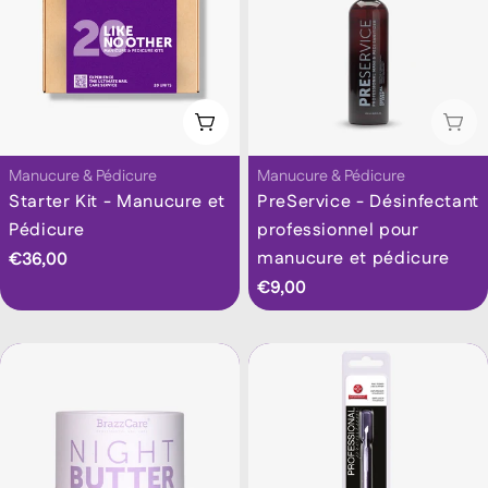
Ajouter Au Panier
Épu
Taper:
Taper:
Manucure & Pédicure
Manucure & Pédicure
Starter Kit - Manucure et
PreService - Désinfectant
Pédicure
professionnel pour
manucure et pédicure
Prix
€36,00
Prix
€9,00
habituel
habituel