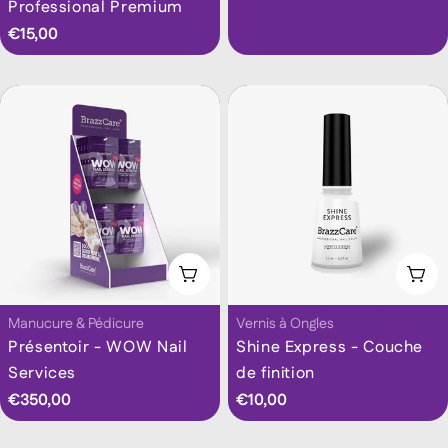
Professional Premium
Prix
€15,00
habituel
habituel
Choisissez Les Options
Cho
Taper:
Taper:
Manucure & Pédicure
Vernis à Ongles
Présentoir - WOW Nail
Shine Express - Couche
Services
de finition
Prix
€350,00
Prix
€10,00