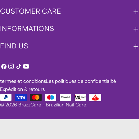
CUSTOMER CARE
INFORMATIONS
FIND US
Facebook
Instagram
TIC
Youtube
Tac
termes et conditions
Les politiques de confidentialité
Expédition & retours
Méthodes
© 2026
BrazzCare - Brazilian Nail Care
.
de
payement