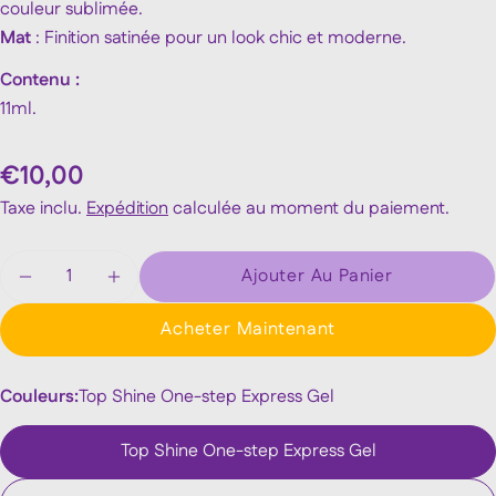
couleur sublimée.
Mat
: Finition satinée pour un look chic et moderne.
Contenu :
POSER UNE QUESTION
11ml.
Votre
nom
Prix
€10,00
Votre
Taxe inclu.
Expédition
calculée au moment du paiement.
email
PARTAGER CE PRODUIT
habituel
Ton
Quantité
Ajouter Au Panier
téléphone
Diminuer La Quantité Pour Shine Express - Couch
Augmenter La Quantité Pour Shine Expr
Copie
Partager
Votre
Acheter Maintenant
Partager
Partager
Épingler
message
sur
sur
sur
Facebook
X
Pinterest
Couleurs:
Top Shine One-step Express Gel
Les champs marqués * sont obligatoires.
Top Shine One-step Express Gel
Envoyer Une Question