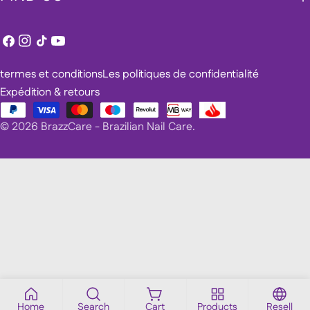
Facebook
Instagram
TIC
Youtube
Tac
termes et conditions
Les politiques de confidentialité
Expédition & retours
Méthodes
© 2026
BrazzCare - Brazilian Nail Care
.
de
payement
Home
Search
Cart
Products
Resell