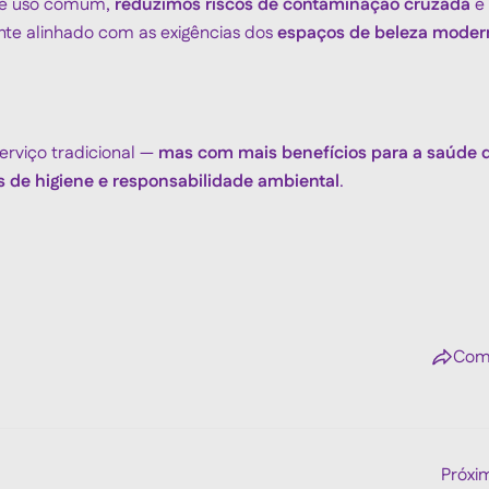
s de uso comum,
reduzimos riscos de contaminação cruzada
e
nte alinhado com as exigências dos
espaços de beleza moder
rviço tradicional —
mas com mais benefícios para a saúde 
s de higiene e responsabilidade ambiental
.
Comp
Próxi