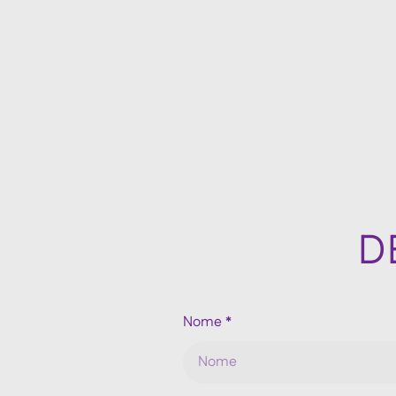
lasted only a few days, its influence keeps growing. We
look back with pride and motivation, knowing that
Salon Look marked the beginning of a new and exciting
momentum.
D
Nome
*