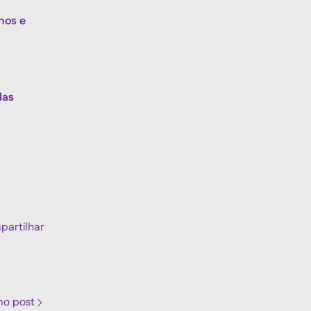
nos e
das
artilhar
mo post