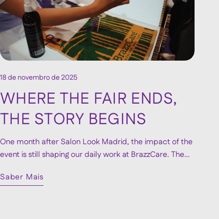
18 de novembro de 2025
WHERE THE FAIR ENDS,
THE STORY BEGINS
One month after Salon Look Madrid, the impact of the
event is still shaping our daily work at BrazzCare. The
highlight was unveiling our new visual identity, which
Saber Mais
immediately resonated with visitors and continues to
receive positive reactions. Since then, we’ve been
developing new contacts, partnerships and
opportunities sparked during the fair. Though the event