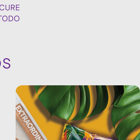
ICURE
TODO
OS