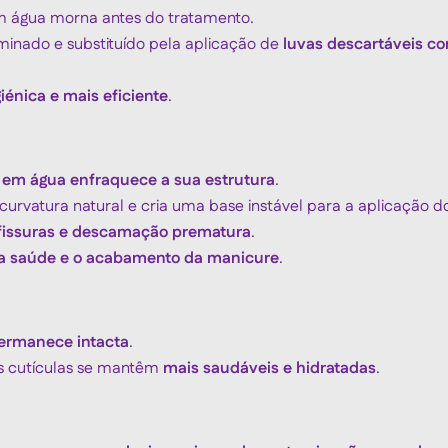
m água morna antes do tratamento.
minado e substituído pela aplicação de
luvas descartáveis c
iénica e mais eficiente
.
 em água enfraquece a sua estrutura
.
urvatura natural e cria uma base instável para a aplicação do
fissuras e descamação prematura
.
 a saúde e o acabamento da manicure
.
ermanece intacta
.
as cutículas se mantêm
mais saudáveis e hidratadas
.