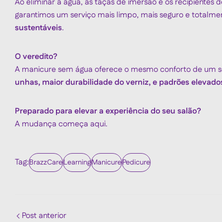
Ao eliminar a água, as taças de imersão e os recipiente
garantimos um serviço mais limpo, mais seguro e totalme
sustentáveis
.
O veredito?
A manicure sem água oferece o mesmo conforto de um se
unhas, maior durabilidade do verniz, e padrões elevado
Preparado para elevar a experiência do seu salão?
A mudança começa aqui.
Tag:
BrazzCare
Learning
Manicure
Pedicure
Post anterior