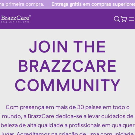
Ir
 primeira compra.
Entrega grátis em compras superiores 
para
o
Carr
conteúdo
JOIN THE
BRAZZCARE
COMMUNITY
Com presença em mais de 30 países em todo o
mundo, a BrazzCare dedica-se a levar cuidados de
beleza de alta qualidade a profissionais em qualquer
lugar. Acreditamos na criação de uma comunidade